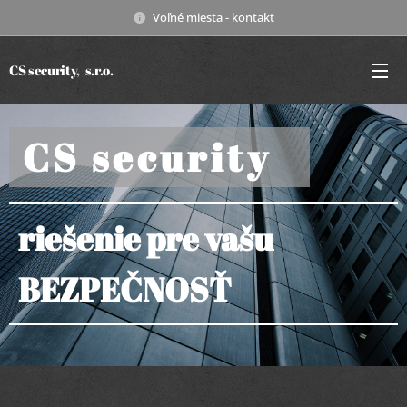
Voľné miesta - kontakt
CS security, s.r.o.
CS security
riešenie
pre vašu
BEZPEČNOSŤ